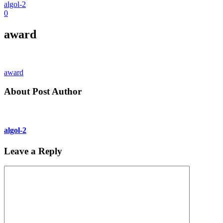
algol-2
0
award
award
About Post Author
algol-2
Leave a Reply